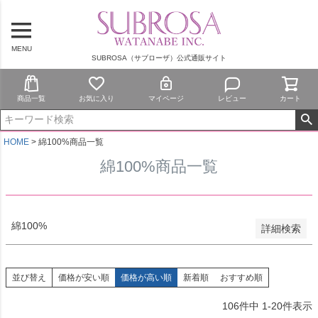
予約商品
予約商品のみを表示
MENU
SUBROSA（サブローザ）公式通販サイト
並び順
新着順
登録順
商品一覧
お気に入り
マイページ
レビュー
カート
価格が安い順
価格が高い順
優先度順
HOME
綿100%商品一覧
レビュー順
綿100%商品一覧
キーワードヒット順
検索
綿100%
詳細検索
並び替え
価格が安い順
価格が高い順
新着順
おすすめ順
106
件中
1
-
20
件表示