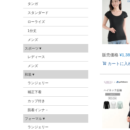
タンガ
スタンダード
ローライズ
1分丈
メンズ
スポーツ▼
販売価格
¥
1,3
レディース
カートに入
メンズ
和装▼
ランジェリー
補正下着
カップ付き
肌着インナ－
フォーマル▼
ランジェリー