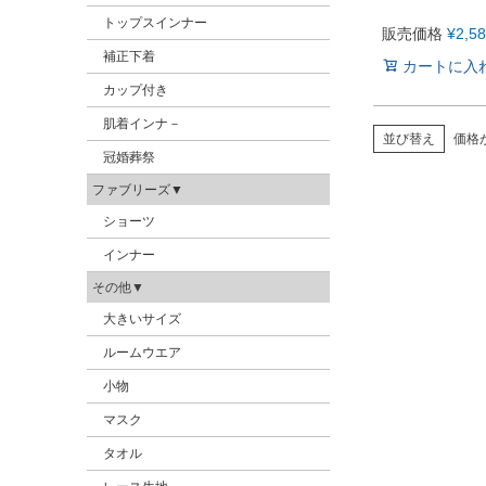
トップスインナー
販売価格
¥
2,5
補正下着
カートに入
カップ付き
肌着インナ－
並び替え
価格
冠婚葬祭
ファブリーズ▼
ショーツ
インナー
その他▼
大きいサイズ
ルームウエア
小物
マスク
タオル