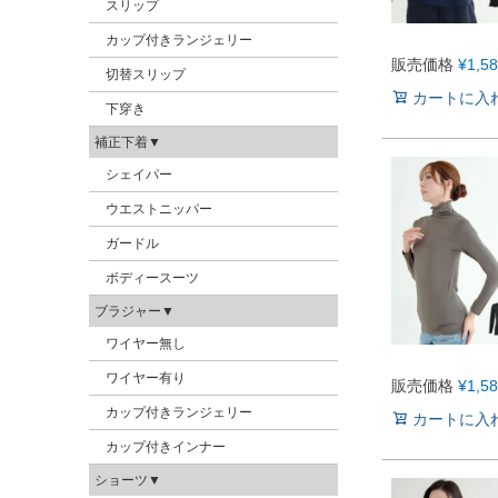
スリップ
カップ付きランジェリー
販売価格
¥
1,5
切替スリップ
カートに入
下穿き
補正下着▼
シェイパー
ウエストニッパー
ガードル
ボディースーツ
ブラジャー▼
ワイヤー無し
ワイヤー有り
販売価格
¥
1,5
カップ付きランジェリー
カートに入
カップ付きインナー
ショーツ▼