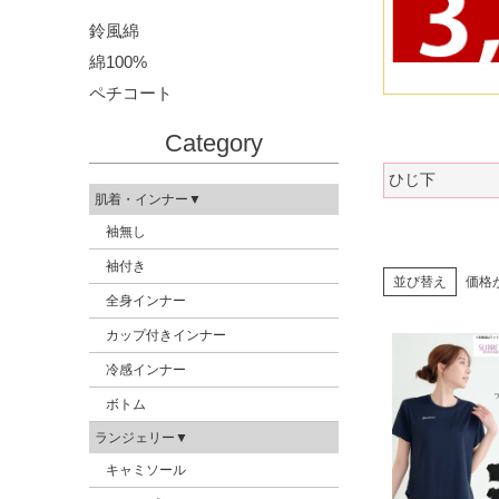
鈴風綿
綿100%
ペチコート
Category
ひじ下
肌着・インナー▼
袖無し
袖付き
並び替え
価格
全身インナー
カップ付きインナー
冷感インナー
ボトム
ランジェリー▼
キャミソール