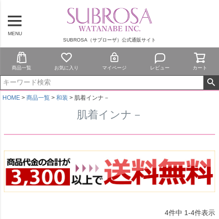
MENU
SUBROSA（サブローザ）公式通販サイト
商品一覧
お気に入り
マイページ
レビュー
カート
HOME
商品一覧
和装
肌着インナ－
肌着インナ－
4
件中
1
-
4
件表示