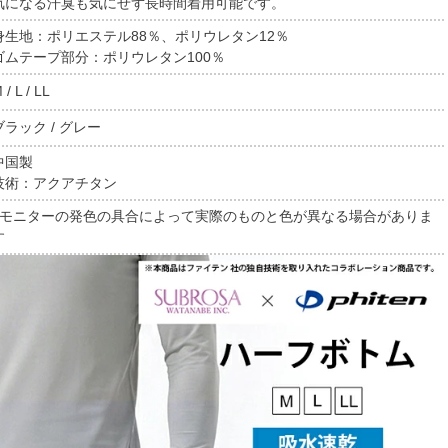
気になる汗臭も気にせず長時間着用可能です。
身生地：ポリエステル88％、ポリウレタン12％
ゴムテープ部分：ポリウレタン100％
 / L / LL
ブラック / グレー
中国製
技術：アクアチタン
■モニターの発色の具合によって実際のものと色が異なる場合がありま
す