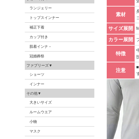
ランジェリー
素材
トップスインナー
補正下着
サイズ展開
M
カップ付き
カラー展開
肌着インナ－
特徴
冠婚葬祭
ファブリーズ▼
注意
ショーツ
インナー
その他▼
大きいサイズ
ルームウエア
小物
マスク