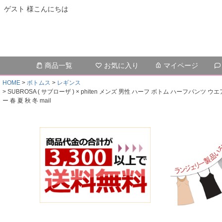
ゲスト 様こんにちは
商品一覧
お気に入り
マイページ
HOME
ボトムス
レギンス
SUBROSA ( サブローザ ) × phiten メンズ 男性 ハーフ ボトム ハーフパ
ー 春 夏 秋 冬 mail