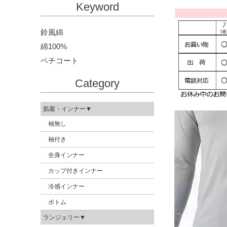
Keyword
鈴風綿
綿100%
ペチコート
Category
肌着・インナー▼
袖無し
袖付き
全身インナー
カップ付きインナー
冷感インナー
ボトム
ランジェリー▼