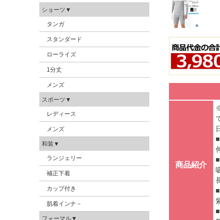
ショーツ▼
タンガ
スタンダード
ローライズ
1分丈
メンズ
スポーツ▼
レディース
メンズ
■
和装▼
ランジェリー
商品紹介
補正下着
カップ付き
■
肌着インナ－
フォーマル▼