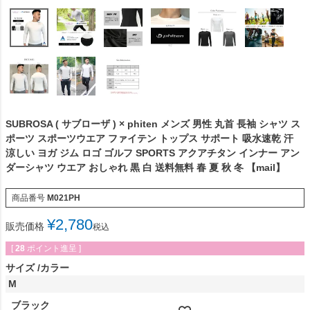
SUBROSA ( サブローザ ) × phiten メンズ 男性 丸首 長袖 シャツ ス
ポーツ スポーツウエア ファイテン トップス サポート 吸水速乾 汗
涼しい ヨガ ジム ロゴ ゴルフ SPORTS アクアチタン インナー アン
ダーシャツ ウエア おしゃれ 黒 白 送料無料 春 夏 秋 冬 【mail】
商品番号
M021PH
¥
2,780
販売価格
税込
[
28
ポイント進呈 ]
サイズ
カラー
M
ブラック