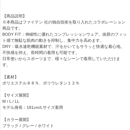
【商品説明】
※本商品はファイテン 社の独自技術を取り入れたコラボレーション
商品です。
BODY FIT：伸縮性に優れたコンプレッションウェア。抜群のフィッ
ト感で無駄な筋肉の動きを抑制し、集中力を高めます。
DRY：吸水速乾機能素材で、汗をかいてもサラッと快適な着心地。
不快感を抑え、長時間の着用も可能です。
日常使いからスポーツまで、様々なシーンで着用していただけま
す。
【素材】
ポリエステル８８％、ポリウレタン１２％
【サイズ展開】
M / L / LL
モデル身長：181cm/Lサイズ着用
【カラー展開】
ブラック / グレー / ホワイト