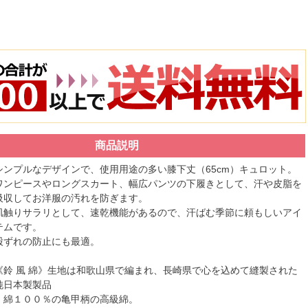
商品説明
シンプルなデザインで、使用用途の多い膝下丈（65cm）キュロット。
ワンピースやロングスカート、幅広パンツの下履きとして、汗や皮脂を
吸収してお洋服の汚れを防ぎます。
肌触りサラリとして、速乾機能があるので、汗ばむ季節に頼もしいアイ
テムです。
股ずれの防止にも最適。
《鈴 風 綿》生地は和歌山県で編まれ、長崎県で心を込めて縫製された
純日本製製品
・綿１００％の亀甲柄の高級綿。