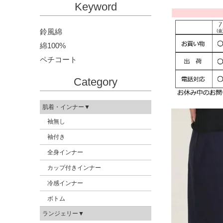
Keyword
鈴風綿
綿100%
ペチコート
Category
肌着・インナー▼
袖無し
袖付き
全身インナー
カップ付きインナー
冷感インナー
ボトム
ランジェリー▼