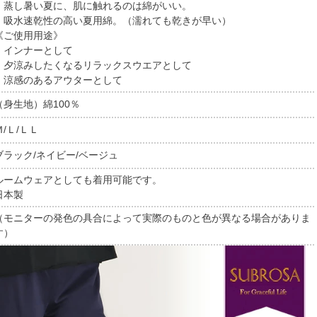
・蒸し暑い夏に、肌に触れるのは綿がいい。
・吸水速乾性の高い夏用綿。（濡れても乾きが早い）
《ご使用用途》
・インナーとして
・夕涼みしたくなるリラックスウエアとして
・涼感のあるアウターとして
（身生地）綿100％
Ｍ/Ｌ/ＬＬ
ブラック/ネイビー/ベージュ
ルームウェアとしても着用可能です。
日本製
（モニターの発色の具合によって実際のものと色が異なる場合がありま
す）