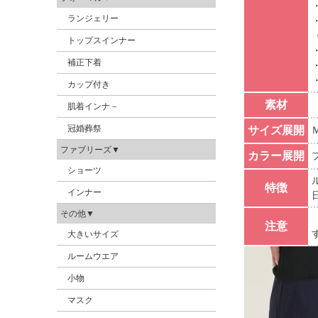
ランジェリー
トップスインナー
補正下着
カップ付き
素材
肌着インナ－
冠婚葬祭
サイズ展開
ファブリーズ▼
カラー展開
ショーツ
特徴
インナー
その他▼
注意
大きいサイズ
ルームウエア
小物
マスク