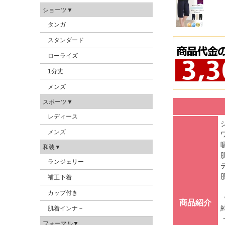
ショーツ▼
タンガ
スタンダード
ローライズ
1分丈
メンズ
スポーツ▼
レディース
メンズ
和装▼
ランジェリー
補正下着
カップ付き
商品紹介
肌着インナ－
フォーマル▼