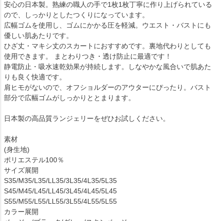
安心の日本製。熟練の職人の手で1枚1枚丁寧に作り上げられている
ので、しっかりとしたつくりになっています。
広幅ゴムを使用し、ゴムにかかる圧を軽減。ウエスト・バストにも
優しい肌あたりです。
ひざ丈・マキシ丈のスカートにおすすめです。裏地代わりとしても
使用できます。 まとわりつき・透け防止に最適です！
静電防止・吸水速乾効果が持続します。しなやかな風合いで肌あた
りも良く快適です。
肩ヒモがないので、オフショルダーのアウターにぴったり。バスト
部分で広幅ゴムがしっかりととまります。
日本製の高品質ランジェリーをぜひお試しください。
素材
(身生地)
ポリエステル100％
サイズ展開
S35/M35/L35/LL35/3L35/4L35/5L35
S45/M45/L45/LL45/3L45/4L45/5L45
S55/M55/L55/LL55/3L55/4L55/5L55
カラー展開