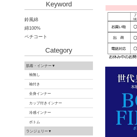
Keyword
鈴風綿
綿100%
ペチコート
Category
肌着・インナー▼
袖無し
袖付き
全身インナー
カップ付きインナー
冷感インナー
ボトム
ランジェリー▼