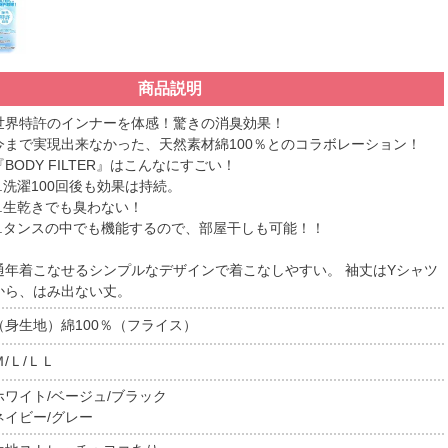
商品説明
世界特許のインナーを体感！驚きの消臭効果！
今まで実現出来なかった、天然素材綿100％とのコラボレーション！
『BODY FILTER』はこんなにすごい！
1.洗濯100回後も効果は持続。
2.生乾きでも臭わない！
3.タンスの中でも機能するので、部屋干しも可能！！
通年着こなせるシンプルなデザインで着こなしやすい。 袖丈はYシャツ
から、はみ出ない丈。
（身生地）綿100％（フライス）
Ｍ/Ｌ/ＬＬ
ホワイト/ベージュ/ブラック
ネイビー/グレー