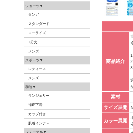
ショーツ▼
タンガ
スタンダード
ローライズ
1分丈
メンズ
スポーツ▼
商品紹介
レディース
メンズ
和装▼
ランジェリー
素材
補正下着
サイズ展開
カップ付き
カラー展開
肌着インナ－
フォーマル▼