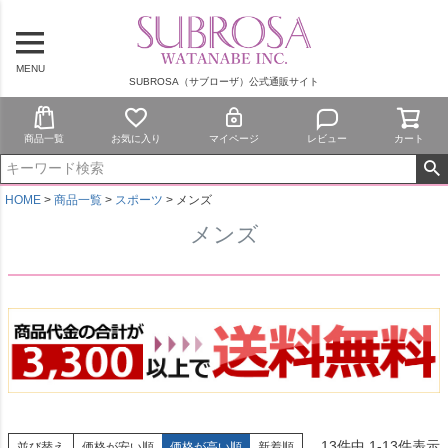
MENU
SUBROSA（サブローザ）公式通販サイト
商品一覧
お気に入り
マイページ
レビュー
カート
HOME
商品一覧
スポーツ
メンズ
メンズ
13
件中
1
-
13
件表示
並び替え
価格が安い順
価格が高い順
新着順