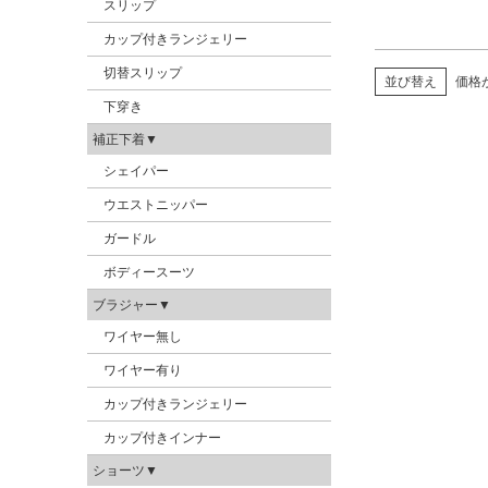
スリップ
カップ付きランジェリー
切替スリップ
並び替え
価格
下穿き
補正下着▼
シェイパー
ウエストニッパー
ガードル
ボディースーツ
ブラジャー▼
ワイヤー無し
ワイヤー有り
カップ付きランジェリー
カップ付きインナー
ショーツ▼