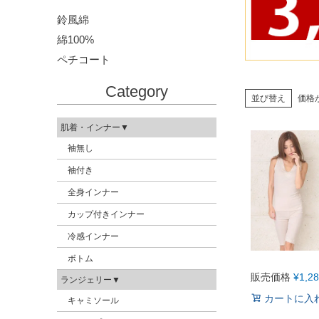
鈴風綿
綿100%
ペチコート
Category
並び替え
価格
肌着・インナー▼
袖無し
袖付き
全身インナー
カップ付きインナー
冷感インナー
ボトム
販売価格
¥
1,2
ランジェリー▼
カートに入
キャミソール