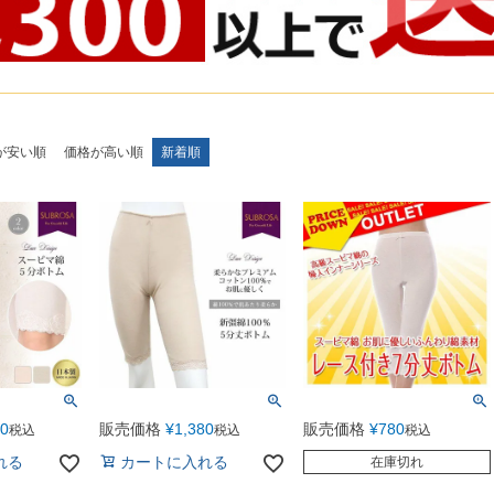
が安い順
価格が高い順
新着順
80
販売価格
¥
1,380
販売価格
¥
780
税込
税込
税込
れる
カートに入れる
在庫切れ