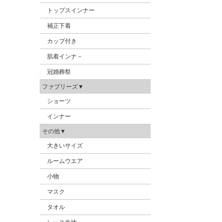
トップスインナー
補正下着
カップ付き
肌着インナ－
冠婚葬祭
ファブリーズ▼
ショーツ
インナー
その他▼
大きいサイズ
ルームウエア
小物
マスク
タオル