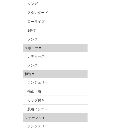
タンガ
スタンダード
ローライズ
1分丈
メンズ
スポーツ▼
レディース
メンズ
和装▼
ランジェリー
補正下着
カップ付き
肌着インナ－
フォーマル▼
ランジェリー